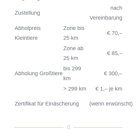
nach
Zustellung
Vereinbarung
Abholpreis
Zone bis
€ 70,–
Kleintiere
25 km
Zone ab
€ 85,–
25 km
bis 299
Abholung Großtiere
€ 300,–
km
> 299 km
€ 1,– je km
Zertifikat für Einäscherung
(wenn erwünscht)