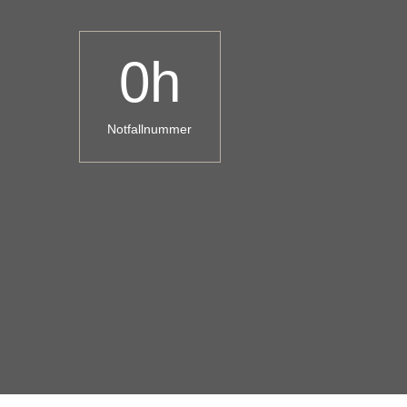
0
h
Notfallnummer